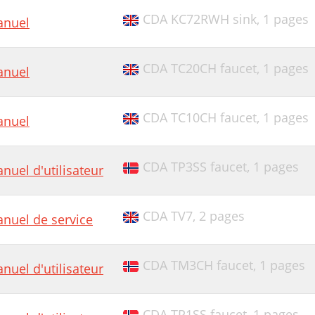
CDA KC72RWH sink,
1 pages
nuel
CDA TC20CH faucet,
1 pages
nuel
CDA TC10CH faucet,
1 pages
nuel
CDA TP3SS faucet,
1 pages
nuel d'utilisateur
CDA TV7,
2 pages
nuel de service
CDA TM3CH faucet,
1 pages
nuel d'utilisateur
CDA TP1SS faucet,
1 pages