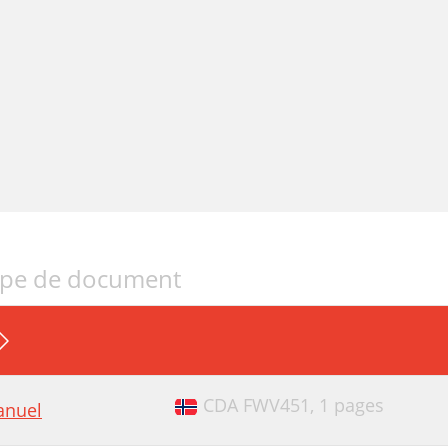
pe de document
CDA FWV451,
1 pages
nuel