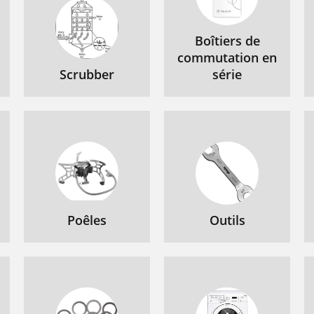
Boîtiers de
commutation en
Scrubber
série
Poêles
Outils